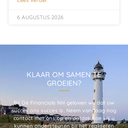
Lees verder
6 AUGUSTUS 2026
KLAAR OM SAMEN TE
GROEIEN?
Bij De Financials NH geloven we dat uw
succes ons succes is. Neem vandaag nog
contact met ons op en ontdek hoe wij u
kunnen ondersteunen bij het realiseren