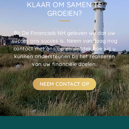
KLAAR OM SAMEN TE
GROEIEN?
Bij De Financials NH geloven we dat uw
succes ons succes is. Neem vandaag nog
contact met ons op en ontdek hoe wij u
kunnen ondersteunen bij het realiseren
van uw financiële doelen.
NEEM CONTACT OP