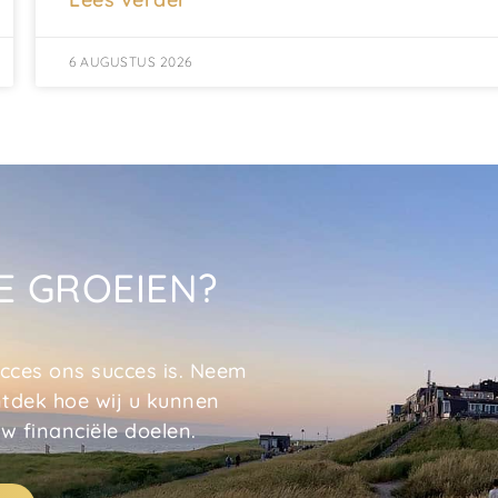
6 AUGUSTUS 2026
E GROEIEN?
ucces ons succes is. Neem
tdek hoe wij u kunnen
w financiële doelen.