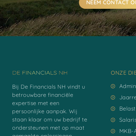
NEEM CONTACT O
ONZE DI
Admini
Bij De Financials NH vindt u
betrouwbare financiële
Jaarr
expertise met een
Belas
persoonlijke aanpak. Wij
staan klaar om uw bedrijf te
Salari
ondersteunen met op maat
MKB-A
gemaakte oplossingen.