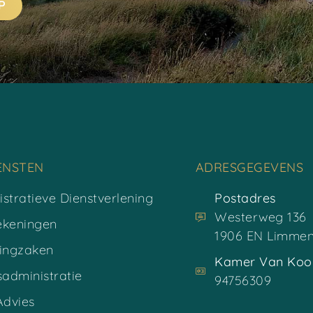
P
ENSTEN
ADRESGEGEVENS
stratieve Dienstverlening
Postadres
Westerweg 136
ekeningen
1906 EN Limme
tingzaken
Kamer Van Koo
sadministratie
94756309
dvies