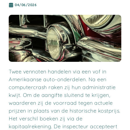
04/06/2026
Twee vennoten handelen via een vof in
Amerikaanse auto-onderdelen. Na een
computercrash raken zij hun administratie
kwijt. Om de aangifte sluitend te krijgen,
waarderen zij de voorraad tegen actuele
prijzen in plaats van de historische kostprijs.
Het verschil boeken zij via de
kapitaalrekening. De inspecteur accepteert