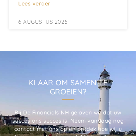
Lees verder
6 AUGUSTUS 2026
KLAAR OM SAMEN TE
GROEIEN?
Bij De Financials NH geloven we dat uw
succes ons succes is. Neem vandaag nog
contact met ons op en ontdek hoe wij u